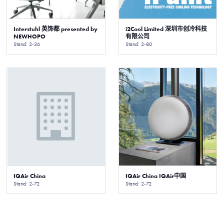
Interstuhl 英饰都 presented by
i2Cool Limited 深圳市创冷科技
NEWHOPO
有限公司
Stand: 2-36
Stand: 2-80
IQAir China
IQAir China IQAir中国
Stand: 2-72
Stand: 2-72