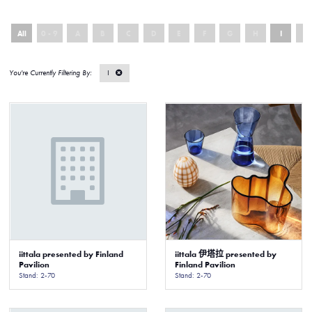
All
0 - 9
A
B
C
D
E
F
G
H
I
J
I
iittala presented by Finland
iittala 伊塔拉 presented by
Pavilion
Finland Pavilion
Stand: 2-70
Stand: 2-70