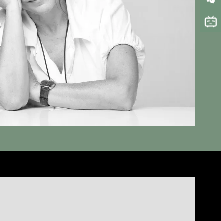
LinkedIn
WeChat