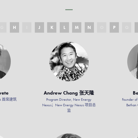
G
H
I
J
K
L
M
N
O
P
Q
vete
Andrew Chang 张天隆
Be
AL_A 首席建筑
Program Director, New Energy
Founder o
Nexus；New Energy Nexus 项目总
Bethan
监