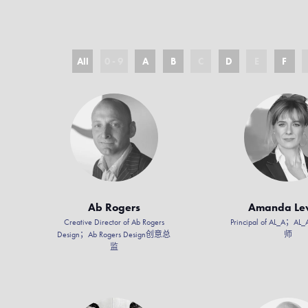
All
0 - 9
A
B
C
D
E
F
Ab Rogers
Amanda Le
Creative Director of Ab Rogers
Principal of AL_A；
Design；Ab Rogers Design创意总
师
监