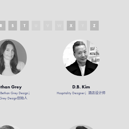
R
S
T
U
V
W
X
Y
Z
than Grey
D.B. Kim
f Bethan Grey Design；
Hospitality Designer；酒店设计师
 Grey Design创始人