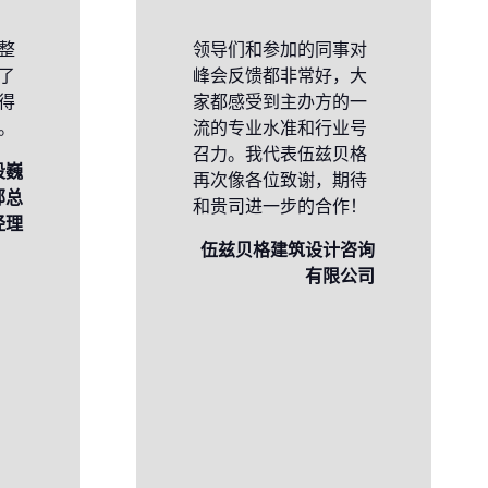
整
领导们和参加的同事对
了
峰会反馈都非常好，大
得
家都感受到主办方的一
。
流的专业水准和行业号
召力。我代表伍兹贝格
段巍
再次像各位致谢，期待
部总
和贵司进一步的合作！
经理
伍兹贝格建筑设计咨询
有限公司