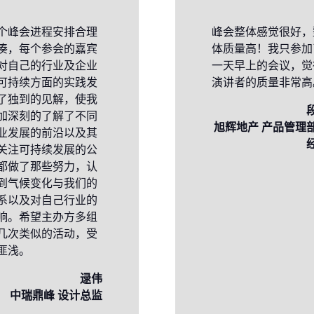
个峰会进程安排合理
峰会整体感觉很好，
凑，每个参会的嘉宾
体质量高！我只参加
对自己的行业及企业
一天早上的会议，觉
可持续方面的实践发
演讲者的质量非常高
了独到的见解，使我
加深刻的了解了不同
旭辉地产 产品管理
业发展的前沿以及其
关注可持续发展的公
都做了那些努力，认
到气候变化与我们的
系以及对自己行业的
响。希望主办方多组
几次类似的活动，受
匪浅。
逯伟
中瑞鼎峰 设计总监