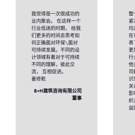
我觉得是一次很成功的
整
业内聚会。 在这样一个
紧
行业低迷的时期， 给我
均
们更多的时间去思考如
在
何正确面对环保\面对
表
可持续发展。不同的设
更
计领域有着对于可持续
行
不同的理解，彼此交
他
流， 互相促进。
司
姜修乾
识
关
B+H建筑咨询有限公司
影
董事
织
益