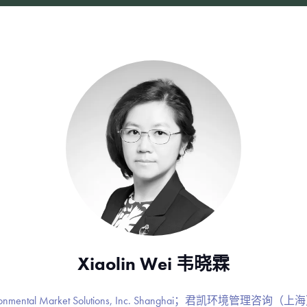
Xiaolin Wei 韦晓霖
 Environmental Market Solutions, Inc. Shanghai；君凯