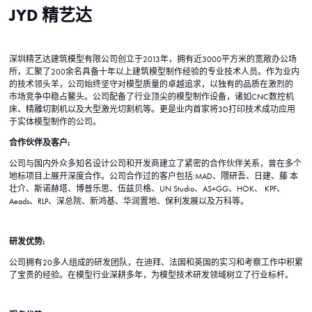
JYD 精艺达
深圳精艺达建筑模型有限公司创立于2013年，拥有近3000平方米的宽敞办公场
所，汇聚了200余名具备十年以上建筑模型制作经验的专业技术人员。作为业内
的技术领头羊，公司始终坚守对模型质量的卓越追求，以独有的品质在激烈的
市场竞争中稳占鳌头。公司配备了行业顶尖的模型制作设备，诸如CNC数控机
床、精雕切割机以及大型激光切割机等。更是业内首家将3D打印技术成功应用
于实体模型制作的公司。
合作伙伴及客户:
公司与国内外众多知名设计公司和开发商建立了紧密的合作伙伴关系，曾在多个
地标项目上展开深度合作。公司合作过的客户包括:MAD、隈研吾、日建、藤 本
壮介、斯诺赫塔、博普乐思、伍兹贝格、UN Studio、AS+GG、HOK、 KPF、
Aeads、RLP、深总院、新鸿基、华润置地、保利发展以及万科等。
研发优势:
公司拥有20多人组成的研发团队，在迪拜、法国和英国的实习和考察工作中积累
了宝贵的经验。在模型行业深耕多年，为模型技术研发领域树立了行业标杆。