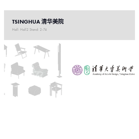
TSINGHUA 清华美院
Hall: Hall2 Stand: 2-74