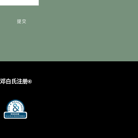
提交
邓白氏注册®