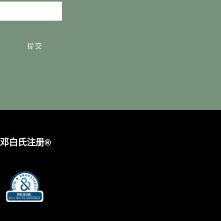
提交
邓白氏注册®